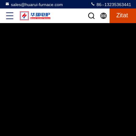
sales@huarui-furnace.com
86--13235363441
Zitat