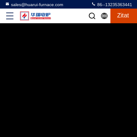
sales@huarui-furnace.com
86--13235363441
Zitat