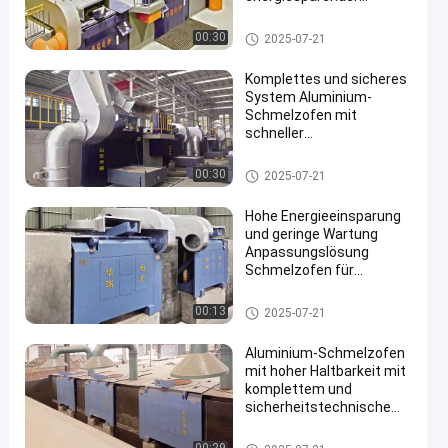
Technologie
Aluminiumschmelzofen
00:30
2025-07-21
Komplettes und sicheres
System Aluminium-
Schmelzofen mit
schneller
Schmelzgeschwindigkeit
und hoher Haltbarkeit
Aluminiumschmelzofen
00:30
2025-07-21
Hohe Energieeinsparung
und geringe Wartung
Anpassungslösung
Schmelzofen für
Aluminium
Aluminiumschmelzofen
00:13
2025-07-21
Aluminium-Schmelzofen
mit hoher Haltbarkeit mit
komplettem und
sicherheitstechnischem
System
Aluminiumschmelzofen