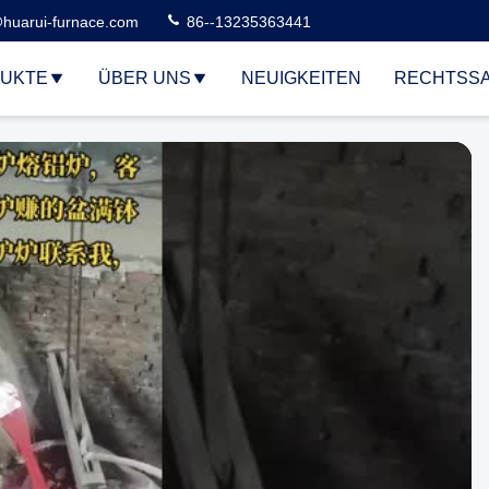
huarui-furnace.com
86--13235363441
UKTE
ÜBER UNS
NEUIGKEITEN
RECHTSS