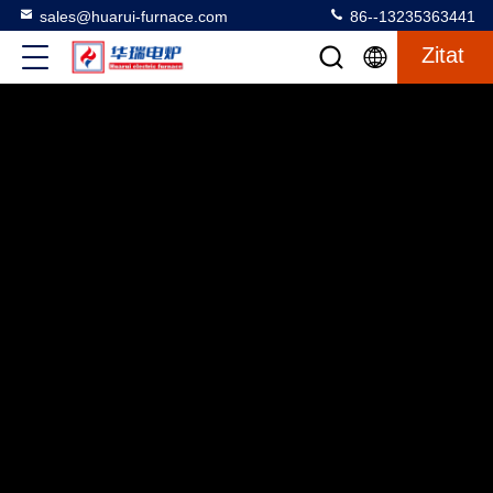
sales@huarui-furnace.com
86--13235363441
Zitat