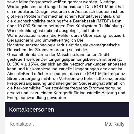
sowie Mittelfrequenzschweißen gerecht werden.
Niedrige
Wartungskosten und lange Lebensdauer
Das IGBT-Modul hat
ein modulares Design, wodurch der Austausch bequem ist; es
gibt kein Problem mit mechanischem Kontaktverschleiß und
die durchschnittliche störungsfreie Betriebszeit (MTBF) kann
über 10.000 Stunden betragen.Das Kühlsystem (Luftkühlung /
Wasserkühlung) ist optimal ausgelegt., mit hoher
Wärmeabbaueffizienz, die Fehler durch Überhitzung reduziert.
Geräuscharm und umweltverträglich
Die
Hochfrequenztechnologie reduziert das elektromagnetische
Rauschen der Stromversorgung selbst.die
Gesamtbetriebslärme der Maschine kann unter 75 dB
gesteuert werdenDer Eingangsspannungsbereich ist breit (z.
B. 380 V ± 15%), der sich an die Netzschwankungen anpassen
kann und für komplexe industrielle Umgebungen geeignet ist.
Abschließend möchte ich sagen, dass die IGBT-Mittelfrequenz-
Stromversorgung mit ihren Vorteilen wie hoher Effizienz, breiter
Frequenzanpassung und intelligenter Steuerunghat allmählich
die herkömmliche Thyristor-Mittelfrequenz-Stromversorgung
ersetzt und ist zu einem Kerngerät für industrielle Heizung und
Energieumwandlung geworden.
Kontaktpersonen
Kontaktpersonen:
Ms. Raity