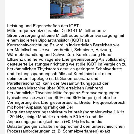
Leistung und Eigenschaften des IGBT-
Mittelfrequenznetzschranks
Die IGBT-Mittelfrequenz-
Stromversorgung ist eine Mittelfrequenz-Stromversorgung mit
einem isolierten Bipolartransistor (IGBT) als
Kernschaltvorrichtung.Es wird in industriellen Bereichen wie
der Metallschmelze weit verbreitet, Schmiede, Heizung,
Wärmebehandlung und Schweißen.
Kernleistung
Hohe
Effizienz und hervorragende Energieeinsparung
Als vollständig
gesteuerte Leistungseinrichtung weist die IGBT im Vergleich zu
herkömmlichen Thyristoren deutlich geringere Schaltverluste
und Leitungsspannungsabfälle auf.Kombiniert mit einer
optimierten Topologie (z. B. Serienresonanz und
Parallelresonanz), kann der Gesamtwirkungsgrad der
gesamten Maschine über 90% erreichen (während
herkömmliche Thyristor-Mittelfrequenz-Stromversorgungen
typischerweise zwischen 80% und 85% liegen),erhebliche
Verringerung des Energieverbrauchs.
Breiter Frequenzbereich
mit hoher Anpassungsfähigkeit
Der
Frequenzanpassungsspielraum ist breit (normalerweise 1 kHz
- 20 kHz, einige Modelle erreichen 50 kHz) und die
Anpassungsgenauigkeit hoch (±0,1%).Es kann die
Belastungseigenschaften entsprechend den unterschiedlichen
Prozessanforderungen (z. B. Schmelzverfahren) exakt