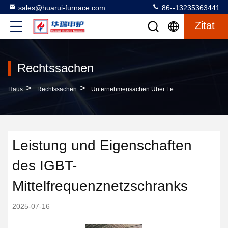
sales@huarui-furnace.com
86--13235363441
Zitat
Rechtssachen
>
>
Haus
Rechtssachen
Unternehmensachen Über Leistung Und Eigenschaften Des IGBT-Mittelfrequenznetzschranks
Leistung und Eigenschaften
des IGBT-
Mittelfrequenznetzschranks
2025-07-16