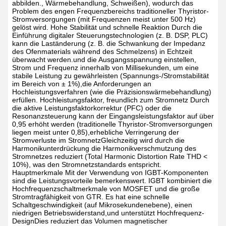
abbilden., Wärmebehandlung, Schweißen), wodurch das
Problem des engen Frequenzbereichs traditioneller Thyristor-
Stromversorgungen (mit Frequenzen meist unter 500 Hz)
gelöst wird.
Hohe Stabilität und schnelle Reaktion
Durch die
Einführung digitaler Steuerungstechnologien (z. B. DSP, PLC)
kann die Laständerung (z. B. die Schwankung der Impedanz
des Ofenmaterials während des Schmelzens) in Echtzeit
überwacht werden.und die Ausgangsspannung einstellen,
Strom und Frequenz innerhalb von Millisekunden, um eine
stabile Leistung zu gewährleisten (Spannungs-/Stromstabilität
im Bereich von ± 1%),die Anforderungen an
Hochleistungsverfahren (wie die Präzisionswärmebehandlung)
erfüllen.
Hochleistungsfaktor, freundlich zum Stromnetz
Durch
die aktive Leistungsfaktorkorrektur (PFC) oder die
Resonanzsteuerung kann der Eingangsleistungsfaktor auf über
0,95 erhöht werden (traditionelle Thyristor-Stromversorgungen
liegen meist unter 0,85),erhebliche Verringerung der
Stromverluste im StromnetzGleichzeitig wird durch die
Harmonikunterdrückung die Harmonikverschmutzung des
Stromnetzes reduziert (Total Harmonic Distortion Rate THD <
10%), was den Stromnetzstandards entspricht.
Hauptmerkmale
Mit der Verwendung von IGBT-Komponenten
sind die Leistungsvorteile bemerkenswert.
IGBT kombiniert die
Hochfrequenzschaltmerkmale von MOSFET und die große
Stromtragfähigkeit von GTR. Es hat eine schnelle
Schaltgeschwindigkeit (auf Mikrosekundenebene), einen
niedrigen Betriebswiderstand,und unterstützt Hochfrequenz-
DesignDies reduziert das Volumen magnetischer