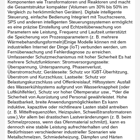
Komponenten wie Transformatoren und Reaktoren und macht
die Gesamtstruktur kompakter (Volumen um 30% bis 50% im
Vergleich zu herkömmlichen Geräten).
Digitale intelligente
Steuerung, einfache Bedienung
Integriert mit Touchscreens,
SPS und anderen intelligenten Steuerungssystemen ermöglicht
es eine präzise Einstellung und Echtzeitüberwachung von
Parametern wie Leistung, Frequenz und Laufzeit.unterstützt
die Speicherung von Prozessparametern (z. B. mehrere
Wärmebehandlungsformeln)Einige Modelle können mit dem
industriellen Internet der Dinge (IoT) verbunden werden, um
Fernüberwachung und Fehlerdiagnose zu erreichen.
Umfassender Schutzmechanismus mit hoher Sicherheit
Es hat
mehrere Schutzfunktionen:
Stromversorgungsseite:
Überspannung, Unterspannung, Phasenverlust,
Überstromschutz;
Geräteseite: Schutz vor IGBT-Überhitzung,
Überstrom und Kurzschluss;
Lastseite: Schutz vor
Belastungskurzschluss und Offenkreislauf;
Hilfssystem: Ausfall
des Wasserkühlsystems aufgrund von Wasserknappheit (oder
Luftkühlfehler), Schutz vor hoher Öltemperatur usw., **der die
Sicherheit von Ausrüstung und Personal gewährleistet.
Hohe
Belastbarkeit, breite Anwendungsmöglichkeiten
Es kann
induktive, kapazitive oder nichtlineare Lasten stabil antreiben
(z. B. Mittelfrequenzöfen, Heizspulen, Schweißtransformatoren
usw.),Vor allem bei drastischen Lastveränderungen (z. B. beim
Schmelzprozess, wenn das Ofenmaterial schmilzt), kann es
dennoch eine stabile Leistung aufrechterhalten und den
Bedürfnissen verschiedener industrieller Szenarien wie
Metallschmelzen, Schmiedeheizung, Dämpfen und Härten