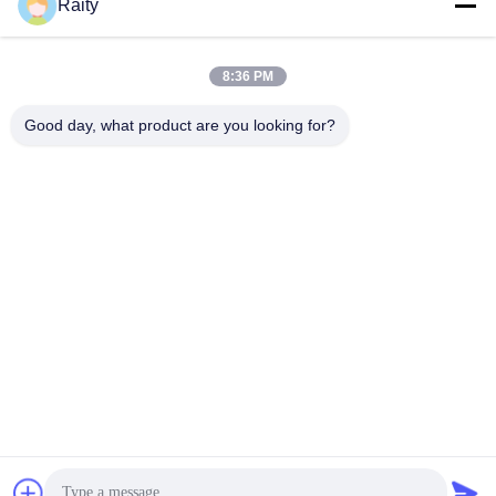
Raity
Senden
8:36 PM
Good day, what product are you looking for?
SHANDONG HUARUI ELECTRIC FURNACE
CO., LTD.
sales@huarui-furnace.com
86--13235363441
Mount Taishan Street, Wirtschaftsentwicklungszone Anqiu,
Weifang, Shandong, China
China gut Qualität Eisenschmelzofen Lieferant. Urheberrecht © 2023-2026