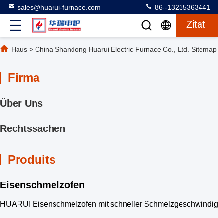
sales@huarui-furnace.com
86--13235363441
Zitat
Haus
>
China Shandong Huarui Electric Furnace Co., Ltd. Sitemap
Firma
Über Uns
Rechtssachen
Produits
Eisenschmelzofen
HUARUI Eisenschmelzofen mit schneller Schmelzgeschwindigke