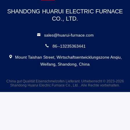
SHANDONG HUARUI ELECTRIC FURNACE
CO., LTD.
sales@huarui-furnace.com
86--13235363441
Mount Taishan Street, Wirtschaftsentwicklungszone Anqiu,
Weifang, Shandong, China
China gut Qualität Eisenschmelzofen Lieferant. Urheberrecht © 2023-2026
Shandong Huarui Electric Furnace Co., Ltd. . Alle Rechte vorbehalten.