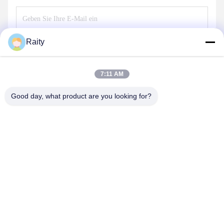
Raity
Senden
7:11 AM
Good day, what product are you looking for?
SHANDONG HUARUI ELECTRIC FURNACE
CO., LTD.
sales@huarui-furnace.com
86--13235363441
Mount Taishan Street, Wirtschaftsentwicklungszone Anqiu,