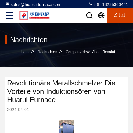
sales@huarui-furnace.com
86--13235363441
Zitat
Nachrichten
>
>
Haus
Nachrichten
Company News About Revolutionäre Metallschmelze: Die Vorteile Von Induktionsöfen Von Huarui Furnace
Revolutionäre Metallschmelze: Die
Vorteile von Induktionsöfen von
Huarui Furnace
2024-04-01