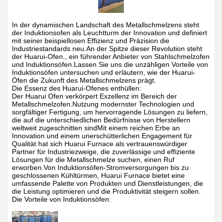
In der dynamischen Landschaft des Metallschmelzens steht
der Induktionsofen als Leuchtturm der Innovation und definiert
mit seiner beispiellosen Effizienz und Präzision die
Industriestandards neu.An der Spitze dieser Revolution steht
der Huarui-Ofen., ein führender Anbieter von Stahlschmelzofen
und Induktionsöfen.Lassen Sie uns die unzähligen Vorteile von
Induktionsöfen untersuchen und erläutern, wie der Huarui-
Öfen die Zukunft des Metallschmelzens prägt.
Die Essenz des Huarui-Ofenes enthüllen:
Der Huarui Ofen verkörpert Exzellenz im Bereich der
Metallschmelzofen.Nutzung modernster Technologien und
sorgfältiger Fertigung, um hervorragende Lösungen zu liefern,
die auf die unterschiedlichen Bedürfnisse von Herstellern
weltweit zugeschnitten sindMit einem reichen Erbe an
Innovation und einem unerschütterlichen Engagement für
Qualität hat sich Huarui Furnace als vertrauenswürdiger
Partner für Industriezweige, die zuverlässige und effiziente
Lösungen für die Metallschmelze suchen, einen Ruf
erworben.Von Induktionsöfen-Stromversorgungen bis zu
geschlossenen Kühltürmen, Huarui Furnace bietet eine
umfassende Palette von Produkten und Dienstleistungen, die
die Leistung optimieren und die Produktivität steigern sollen.
Die Vorteile von Induktionsöfen: