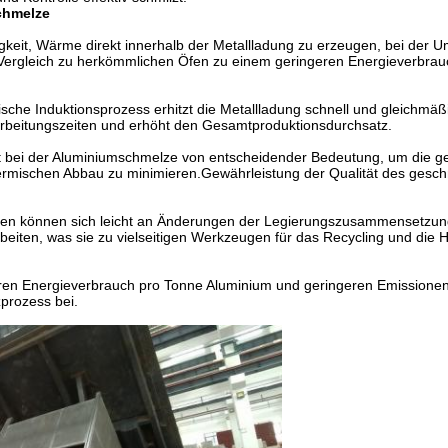
chmelze
higkeit, Wärme direkt innerhalb der Metallladung zu erzeugen, bei der
im Vergleich zu herkömmlichen Öfen zu einem geringeren Energieverbra
ische Induktionsprozess erhitzt die Metallladung schnell und gleichmäß
earbeitungszeiten und erhöht den Gesamtproduktionsdurchsatz.
ist bei der Aluminiumschmelze von entscheidender Bedeutung, um die 
rmischen Abbau zu minimieren.Gewährleistung der Qualität des gesc
öfen können sich leicht an Änderungen der Legierungszusammensetzu
beiten, was sie zu vielseitigen Werkzeugen für das Recycling und die H
eren Energieverbrauch pro Tonne Aluminium und geringeren Emissionen
prozess bei.