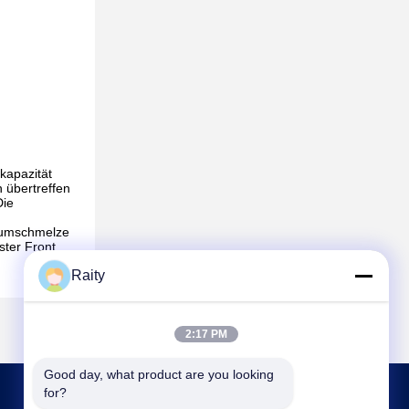
kapazität
 übertreffen
Die
iniumschmelze
ster Front
Raity
2:17 PM
Good day, what product are you looking 
for?