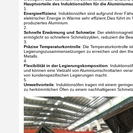
Hauptvorteile des Induktionsöfen für die Aluminiums
Energieeffizienz
: Induktionsöfen sind aufgrund ihrer Fä
elektrischer Energie in Wärme sehr effizient.Dies führt 
produziertes Aluminium.
Schnelle Erwärmung und Schmelze
: Der elektromagnet
ermöglicht so schnellere Schmelzzyklen, reduziert die B
Präzise Temperaturkontrolle
: Die Temperaturkontrolle 
Legierungszusammensetzungen zu erreichen und den the
Metalls.
Flexibilität in der Legierungskomposition
: Induktions
und können eine Vielzahl von Aluminiumschrottarten verar
von kundenspezifischen Legierungen macht.
Umweltvorteile
: Induktionsöfen tragen mit einem gering
zu herkömmlichen Öfen zu einem nachhaltigeren Schmelz