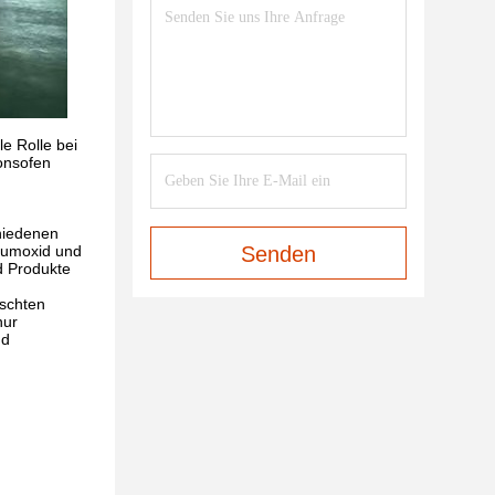
e Rolle bei
ionsofen
chiedenen
niumoxid und
Senden
d Produkte
nschten
nur
nd