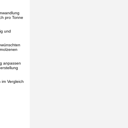
 Umwandlung
uch pro Tonne
ig und
gewünschten
hmolzenen
ng anpassen
erstellung
 im Vergleich