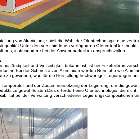
ellung von Aluminium, spielt die Wahl der Ofentechnologie eine zentral
duktqualität.Unter den verschiedenen verfügbaren OfenartenDer Indukt
raft aus, insbesondere bei der Anwendbarkeit im anspruchsvollen
k
beständigkeit und Vielseitigkeit bekannt ist, ist ein Eckpfeiler in vers
industrie.Bei der Schmelze von Aluminium werden Rohstoffe wie Alumi
ium zu gewinnen, was für die Herstellung hochwertiger Legierungen un
der Temperatur und der Zusammensetzung der Legierung, um die gewü
ts zu gewährleisten.Dies erfordert eine Ofentechnologie, die nicht 
xibilität bei der Verwaltung verschiedener Legierungskompositionen u