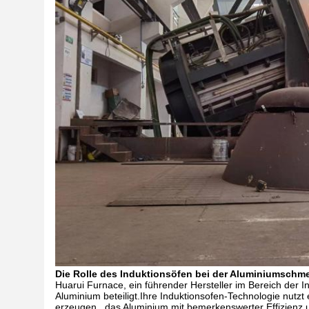
Die Rolle des Induktionsöfen bei der Aluminiumschm
Huarui Furnace, ein führender Hersteller im Bereich der 
Aluminium beteiligt.Ihre Induktionsofen-Technologie nutz
erzeugen., das Aluminium mit bemerkenswerter Effizienz un