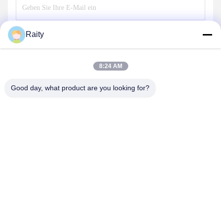
Raity
Senden
8:24 AM
Good day, what product are you looking for?
SHANDONG HUARUI ELECTRIC FURNACE
CO., LTD.
sales@huarui-furnace.com
86--13235363441
Mount Taishan Street, Wirtschaftsentwicklungszone Anqiu,
Weifang, Shandong, China