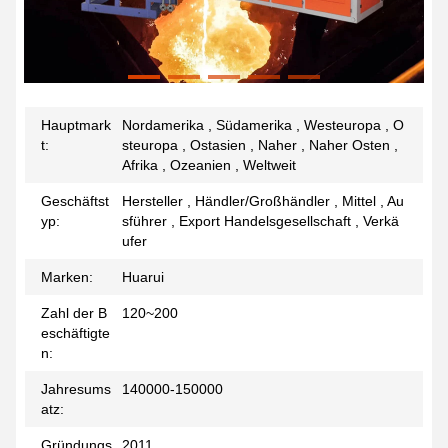
Hauptmark
Nordamerika , Südamerika , Westeuropa , O
t:
steuropa , Ostasien , Naher , Naher Osten ,
Afrika , Ozeanien , Weltweit
Geschäftst
Hersteller , Händler/Großhändler , Mittel , Au
yp:
sführer , Export Handelsgesellschaft , Verkä
ufer
Marken:
Huarui
Zahl der B
120~200
eschäftigte
n:
Jahresums
140000-150000
atz:
Gründungs
2011