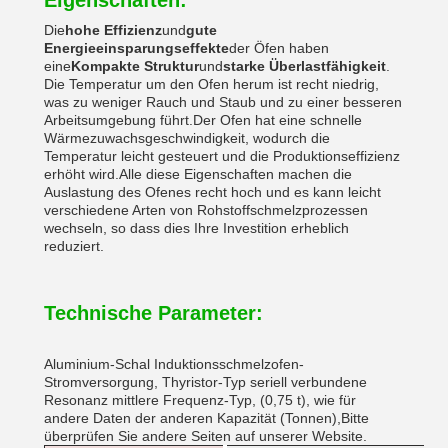
Eigenschaften:
Die
hohe Effizienz
und
gute
Energieeinsparungseffekte
der Öfen haben
eine
Kompakte Struktur
und
starke Überlastfähigkeit
.
Die Temperatur um den Ofen herum ist recht niedrig,
was zu weniger Rauch und Staub und zu einer besseren
Arbeitsumgebung führt.Der Ofen hat eine schnelle
Wärmezuwachsgeschwindigkeit, wodurch die
Temperatur leicht gesteuert und die Produktionseffizienz
erhöht wird.Alle diese Eigenschaften machen die
Auslastung des Ofenes recht hoch und es kann leicht
verschiedene Arten von Rohstoffschmelzprozessen
wechseln, so dass dies Ihre Investition erheblich
reduziert.
Technische Parameter:
Aluminium-Schal Induktionsschmelzofen-
Stromversorgung, Thyristor-Typ seriell verbundene
Resonanz mittlere Frequenz-Typ, (0,75 t), wie für
andere Daten der anderen Kapazität (Tonnen),Bitte
überprüfen Sie andere Seiten auf unserer Website.