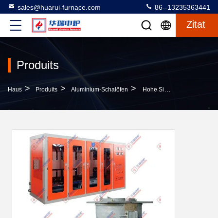
sales@huarui-furnace.com
86--13235363441
Zitat
Produits
>
>
>
Haus
Produits
Aluminium-Schalöfen
Hohe Sicherheit Aluminium-Schalen-Ofen Hohe Effizienz Langlebigkeit