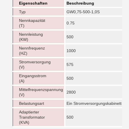
Eigenschaften
Beschreibung
Typ
GW0,75-500-1,0S
Nennkapazität
0.75
(T)
Nennleistung
500
(KW)
Nennfrequenz
1000
(HZ)
Stromversorgung
575
(V)
Eingangsstrom
500
(A)
Mittelfrequenzspannung
2800
(V)
Belastungsart
Ein Stromversorgungskabinett trei
Adaptierter
Transformator
500
(KVA)