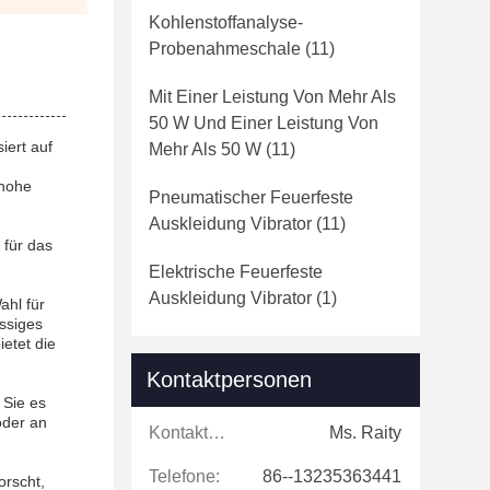
Kohlenstoffanalyse-
Probenahmeschale
(11)
Mit Einer Leistung Von Mehr Als
50 W Und Einer Leistung Von
iert auf
Mehr Als 50 W
(11)
 hohe
Pneumatischer Feuerfeste
Auskleidung Vibrator
(11)
 für das
Elektrische Feuerfeste
Auskleidung Vibrator
(1)
ahl für
ässiges
etet die
Kontaktpersonen
 Sie es
oder an
Kontaktpersonen:
Ms. Raity
Telefone:
86--13235363441
orscht,