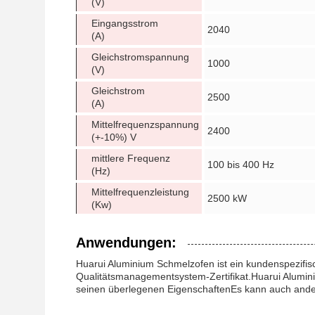
(V)
Eingangsstrom
2040
(A)
Gleichstromspannung
1000
(V)
Gleichstrom
2500
(A)
Mittelfrequenzspannung
2400
(+-10%) V
mittlere Frequenz
100 bis 400 Hz
(Hz)
Mittelfrequenzleistung
2500 kW
(Kw)
Anwendungen:
Huarui Aluminium Schmelzofen ist ein kundenspezifisc
Qualitätsmanagementsystem-Zertifikat.Huarui Alumini
seinen überlegenen EigenschaftenEs kann auch andere