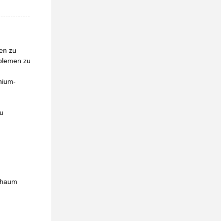
en zu
oblemen zu
nium-
zu
schaum