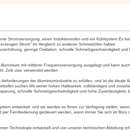
nte Stromversorgung, einen Induktionsofen und ein Kühlsystem.Es bas
 erzeugen Strom".Im Vergleich zu anderen Schmelzöfen haben
turerhöhung, geringe Oxidation, schnelle Schmelzgeschwindigkeit und
 Aluminium mit mittlerer Frequenzversorgung ausgelegt und kann auch
hl, Zink usw. verwendet werden.
Anforderungen der Aluminiumindustrie zu erfüllen, und ist die ideale W
elzofen suchen.Mit seiner hohen Haltbarkeit, vollständiges und zuverl
sparung, schnelle Schmelzgeschwindigkeit und hohe Zuverlässigkeit, bi
system entwickelt, und wir werden es Ihnen zur Verfügung stellen, wenn
d per Fernbedienung gesteuert werden, wann immer Sie sich im Büro 
enen Technologie entwickelt und von unserer technischen Abteilung erf