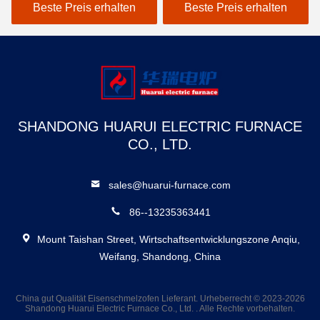
Hohe Zuverlässigkeit
Wasserkühlung
Beste Preis erhalten
Beste Preis erhalten
Luftkühlung
SHANDONG HUARUI ELECTRIC FURNACE
CO., LTD.
sales@huarui-furnace.com
86--13235363441
Mount Taishan Street, Wirtschaftsentwicklungszone Anqiu,
Weifang, Shandong, China
China gut Qualität Eisenschmelzofen Lieferant. Urheberrecht © 2023-2026
Shandong Huarui Electric Furnace Co., Ltd. . Alle Rechte vorbehalten.