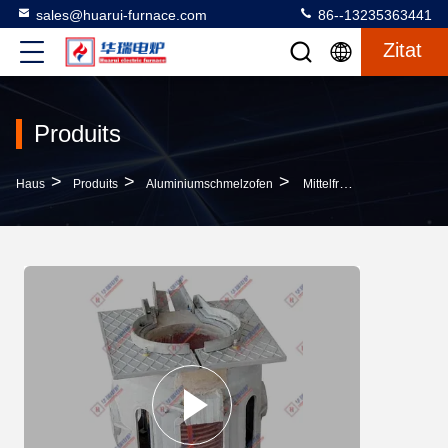
sales@huarui-furnace.com
86--13235363441
Zitat
Produits
>
>
>
Haus
Produits
Aluminiumschmelzofen
Mittelfrequenz-Induktionsschmelzofen Aluminiumgeräte