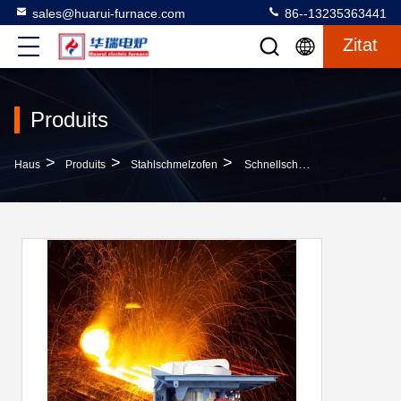
sales@huarui-furnace.com
86--13235363441
Zitat
Produits
>
>
>
Haus
Produits
Stahlschmelzofen
Schnellschmelzofen Mit Hoher Energieeinsparung Zuverlässige Sicherheit