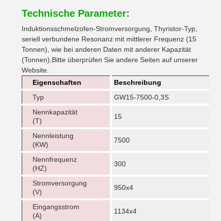
Technische Parameter:
Induktionsschmelzofen-Stromversorgung, Thyristor-Typ,
seriell verbundene Resonanz mit mittlerer Frequenz (15
Tonnen), wie bei anderen Daten mit anderer Kapazität
(Tonnen),Bitte überprüfen Sie andere Seiten auf unserer
Website.
Eigenschaften
Beschreibung
Typ
GW15-7500-0,3S
Nennkapazität
15
(T)
Nennleistung
7500
(KW)
Nennfrequenz
300
(HZ)
Stromversorgung
950x4
(V)
Eingangsstrom
1134x4
(A)