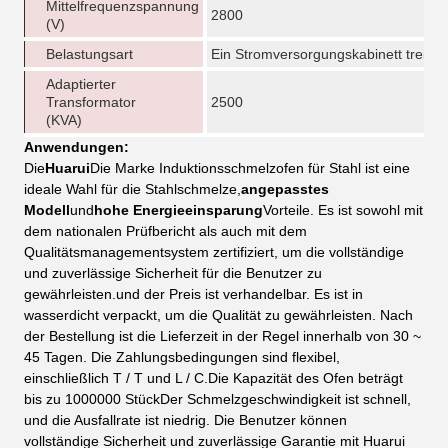
Mittelfrequenzspannung
2800
(V)
Belastungsart
Ein Stromversorgungskabinett treibt 
Adaptierter
Transformator
2500
(KVA)
Anwendungen:
Die
Huarui
Die Marke Induktionsschmelzofen für Stahl ist eine
ideale Wahl für die Stahlschmelze,
angepasstes
Modell
und
hohe Energieeinsparung
Vorteile. Es ist sowohl mit
dem nationalen Prüfbericht als auch mit dem
Qualitätsmanagementsystem zertifiziert, um die vollständige
und zuverlässige Sicherheit für die Benutzer zu
gewährleisten.und der Preis ist verhandelbar. Es ist in
wasserdicht verpackt, um die Qualität zu gewährleisten. Nach
der Bestellung ist die Lieferzeit in der Regel innerhalb von 30 ~
45 Tagen. Die Zahlungsbedingungen sind flexibel,
einschließlich T / T und L / C.Die Kapazität des Ofen beträgt
bis zu 1000000 StückDer Schmelzgeschwindigkeit ist schnell,
und die Ausfallrate ist niedrig. Die Benutzer können
vollständige Sicherheit und zuverlässige Garantie mit Huarui