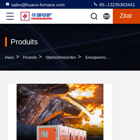
sales@huarui-furnace.com
86--13235363441
Zitat
Produits
>
>
>
Haus
Produits
Stahlschmelzofen
Energieeinsparende Stahl-Induktionsöfen