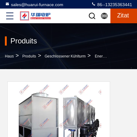
sales@huarui-furnace.com
86--13235363441
Zitat
Produits
>
>
>
Haus
Produits
Geschlossener Kühlturm
Energieeinsparende Geschlossene Kühlturm Mit Langlebigkeit Niedriger Energieverbrauch Und Geringstem Lärmpegel