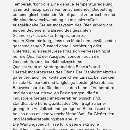
Temperaturkontrolle.Eine genaue Temperaturregelung
ist im Schmelzprozess von entscheidender Bedeutung,
um eine gleichbleibende Metallqualität zu erreichen und
die Materialverschwendung zu minimierenDas
ausgeklügelte Steuerungssystem des Ofen ermöglicht
es den Bedienern, während des gesamten
Schmelzzyklus exakte Temperaturen zu
halten.Sicherstellung, dass das Metall den gewünschten
geschmolzenen Zustand ohne Überhitzung oder
Unterhitzung erreichtDiese Präzision verbessert nicht
nur die Qualität der Ausgabe, sondern auch die
Gesamteffizienz des Schmelzsystems.
Qualität steht im Vordergrund des Entwurfs und
Herstellungsprozesses des Ofens.Der Stahlschmelzofen
garantiert auch bei kontinuierlichem Einsatz bei starkem
Einsatz Haltbarkeit und langlebige LeistungDie robuste
Bauweise sorgt dafür, dass sie den hohen Temperaturen
und den anspruchsvollen Bedingungen, die für
industrielle Metallschmelzverfahren typisch sind,
standhält.Die hohe Qualität des Ofen trägt zu einer
geringeren Ausfallzeit und geringeren Betriebskosten
bei, so dass es eine wirtschaftliche Wahl für Gießereien
und Metallverarbeitungsbetriebe ist.
Die Wartungsbedürfnisse für dieses elektrische
Induktionsschmelzsystem sind bemerkenswert gering,