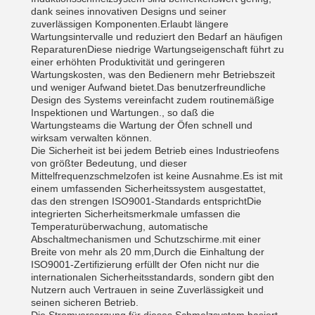
dank seines innovativen Designs und seiner
zuverlässigen Komponenten.Erlaubt längere
Wartungsintervalle und reduziert den Bedarf an häufigen
ReparaturenDiese niedrige Wartungseigenschaft führt zu
einer erhöhten Produktivität und geringeren
Wartungskosten, was den Bedienern mehr Betriebszeit
und weniger Aufwand bietet.Das benutzerfreundliche
Design des Systems vereinfacht zudem routinemäßige
Inspektionen und Wartungen., so daß die
Wartungsteams die Wartung der Öfen schnell und
wirksam verwalten können.
Die Sicherheit ist bei jedem Betrieb eines Industrieofens
von größter Bedeutung, und dieser
Mittelfrequenzschmelzofen ist keine Ausnahme.Es ist mit
einem umfassenden Sicherheitssystem ausgestattet,
das den strengen ISO9001-Standards entsprichtDie
integrierten Sicherheitsmerkmale umfassen die
Temperaturüberwachung, automatische
Abschaltmechanismen und Schutzschirme.mit einer
Breite von mehr als 20 mm,Durch die Einhaltung der
ISO9001-Zertifizierung erfüllt der Ofen nicht nur die
internationalen Sicherheitsstandards, sondern gibt den
Nutzern auch Vertrauen in seine Zuverlässigkeit und
seinen sicheren Betrieb.