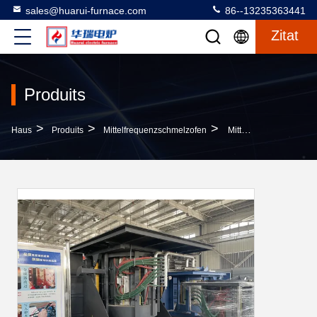
sales@huarui-furnace.com
86--13235363441
Zitat
Produits
>
>
>
Haus
Produits
Mittelfrequenzschmelzofen
Mittelfrequenz-Schmelzofen Mit Präziser Temperaturregelung, Geringem Wartungsaufwand Und ISO9001-Sicherheitssystem Zum Stahlschmelzen