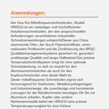
Anwendungen:
Der Hua Rui-Mittelfrequenzschmelzofen, Modell
HR0010,ist ein vielseitiger und hocheffizienter
Induktionsschmelzofen, der den anspruchsvollen
Anforderungen verschiedener industrieller
Schmelzanwendungen entsprichtDieser aus China
stammende Ofen, der durch Patentzertifikate, einen
nationalen Prüfbericht und die Zertifizierung des BPQC-
Qualitätsmanagementsystems gesichert ist, garantiert
erstklassige Qualität und lange Haltbarkeit.Das präzise
Temperaturkontrollsystem sorgt für eine optimale
Schmelzleistung, so daß es sowohl für den
Aluminiumschmelzofen als auch für den
Kupferschmelzofen eine ideale Wahl ist.
Dieser mittelfrequente Schmelzofen eignet sich
hervorragend für Gießereien, Metallrecyclinganlagen
und Industriezweige, die zuverlässige und konsistente
Lösungen für die Metallschmelze benötigen.Ob Sie mit
Aluminium arbeiten, Kupfer oder andere
Nichteisenmetalle liefert der HR0010 eine präzise
Temperaturgenauigkeit für eine höhere