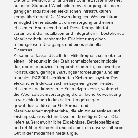
Die Stromversorgung für dieses Schmelzsystem basiert
auf einer Standard-Wechselstromversorgung, die es mit
gängigen industriellen elektrischen Infrastrukturen
kompatibel macht.Die Verwendung von Wechselstrom
ermöglicht eine stabile Stromversorgung und einen
effizienten EnergieverbrauchDiese Kompatibilität
vereinfacht die Installation und Integration in bestehende
Metallbearbeitungsbetriebe.Erleichterung eines
reibungslosen Übergangs und eines schnellen
Einsatzes.
Zusammenfassend stellt der Mittelfrequenzschmelzofen
einen Höhepunkt in der Stahlschmelzofentechnologie
dar, der eine präzise Temperaturkontrolle, hochwertige
Konstruktion, geringe Wartungsanforderungen,und ein
robustes ISO9001-zertifiziertes SicherheitssystemDas
elektrische Induktionsschmelzsystem gewährleistet
effiziente und konsistente Schmelzprozesse, während
die Wechselstromversorgung die einfache Verwendung
in verschiedenen industriellen Umgebungen
gewährleistet.Ideal für Gießereien und
Metallverarbeitungsbetriebe, die ein zuverlässiges und
leistungsstarkes Schmelzsystem benötigenDieser Ofen
liefert außergewöhnliche Ergebnisse, Betriebseffizienz
und erhöhte Sicherheit und ist somit ein unverzichtbares
Gut in der modernen Metallurgie.