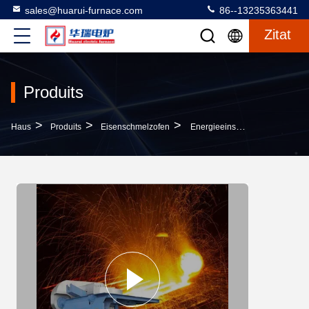
sales@huarui-furnace.com
86--13235363441
Zitat
Produits
>
>
>
Haus
Produits
Eisenschmelzofen
Energieeinsparung Im Schmelzofen Mit Hoher Sicherheit Mittlerer Frequenz