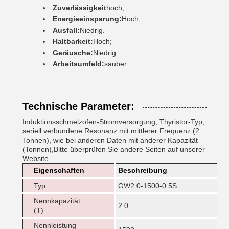
Zuverlässigkeit
hoch;
Energieeinsparung:
Hoch;
Ausfall:
Niedrig.
Haltbarkeit:
Hoch;
Geräusche:
Niedrig
Arbeitsumfeld:
sauber
Technische Parameter:
Induktionsschmelzofen-Stromversorgung, Thyristor-Typ,
seriell verbundene Resonanz mit mittlerer Frequenz (2
Tonnen), wie bei anderen Daten mit anderer Kapazität
(Tonnen),Bitte überprüfen Sie andere Seiten auf unserer
Website.
Eigenschaften
Beschreibung
Typ
GW2.0-1500-0.5S
Nennkapazität
2.0
(T)
Nennleistung