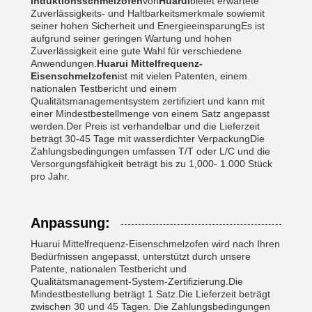
Induktionsschmelzofen
von
Huarui
bietet erwartete
Zuverlässigkeits- und Haltbarkeitsmerkmale sowie
mit
seiner hohen Sicherheit und Energieeinsparung
Es ist
aufgrund seiner geringen Wartung und hohen
Zuverlässigkeit eine gute Wahl für verschiedene
Anwendungen.
Huarui Mittelfrequenz-
Eisenschmelzofen
ist mit vielen Patenten, einem
nationalen Testbericht und einem
Qualitätsmanagementsystem zertifiziert und kann mit
einer Mindestbestellmenge von einem Satz angepasst
werden.Der Preis ist verhandelbar und die Lieferzeit
beträgt 30-45 Tage mit wasserdichter VerpackungDie
Zahlungsbedingungen umfassen T/T oder L/C und die
Versorgungsfähigkeit beträgt bis zu 1,000- 1.000 Stück
pro Jahr.
Anpassung:
Huarui Mittelfrequenz-Eisenschmelzofen wird nach Ihren
Bedürfnissen angepasst, unterstützt durch unsere
Patente, nationalen Testbericht und
Qualitätsmanagement-System-Zertifizierung.Die
Mindestbestellung beträgt 1 Satz.Die Lieferzeit beträgt
zwischen 30 und 45 Tagen. Die Zahlungsbedingungen