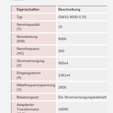
Eigenschaften
Beschreibung
Typ
GW15-9000-0,3S
Nennkapazität
15
(T)
Nennleistung
9000
(KW)
Nennfrequenz
300
(HZ)
Stromversorgung
950x4
(V)
Eingangsstrom
1361x4
(A)
Mittelfrequenzspannung
2800
(V)
Belastungsart
Ein Stromversorgungskabinett trei
Adaptierter
Transformator
10000