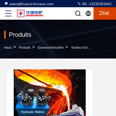
sales@huarui-furnace.com
86--13235363441
Zitat
Produits
>
>
>
Haus
Produits
Eisenschmelzofen
Elektro-Schmelzofen Mit Hoher Zuverlässigkeit Und Mittlerer Frequenz Für Die Metallindustrie