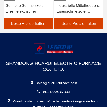
Schnelle Schmelzzeit
Industrielle Mittelfrequenz-
Eisen elektrischer
Eisenschmelzöfen
Schmelzofen mit geringer
Elektröfen Schnelle
Wartung
Schmelzzeit
Beste Preis erhalten
Beste Preis erhalten
SHANDONG HUARUI ELECTRIC FURNACE
CO., LTD.
sales@huarui-furnace.com
86--13235363441
Mount Taishan Street, Wirtschaftsentwicklungszone Anqiu,
Weifang, Shandong, China