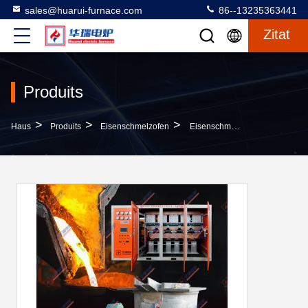
sales@huarui-furnace.com
86--13235363441
Zitat
Produits
>
>
>
Haus
Produits
Eisenschmelzofen
Eisenschmelzofen Mit Geringer Wartung Und Hoher Sicherheit Für Industrieanwendungen