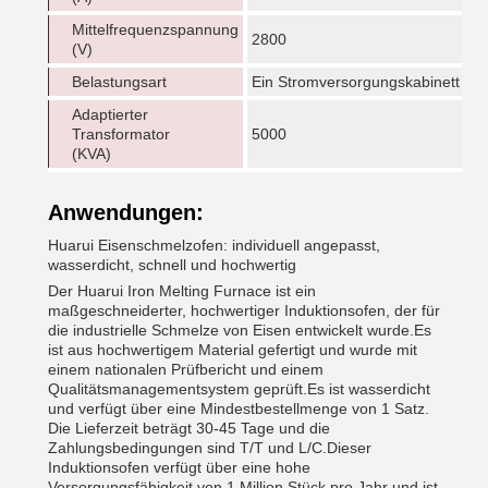
Mittelfrequenzspannung
2800
(V)
Belastungsart
Ein Stromversorgungskabinett trei
Adaptierter
Transformator
5000
(KVA)
Anwendungen:
Huarui Eisenschmelzofen: individuell angepasst,
wasserdicht, schnell und hochwertig
Der Huarui Iron Melting Furnace ist ein
maßgeschneiderter, hochwertiger Induktionsofen, der für
die industrielle Schmelze von Eisen entwickelt wurde.Es
ist aus hochwertigem Material gefertigt und wurde mit
einem nationalen Prüfbericht und einem
Qualitätsmanagementsystem geprüft.Es ist wasserdicht
und verfügt über eine Mindestbestellmenge von 1 Satz.
Die Lieferzeit beträgt 30-45 Tage und die
Zahlungsbedingungen sind T/T und L/C.Dieser
Induktionsofen verfügt über eine hohe
Versorgungsfähigkeit von 1 Million Stück pro Jahr und ist