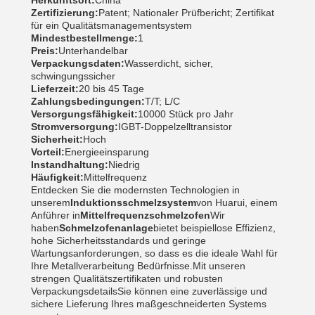
Herkunftsort:
China
Zertifizierung:
Patent; Nationaler Prüfbericht; Zertifikat
für ein Qualitätsmanagementsystem
Mindestbestellmenge:
1
Preis:
Unterhandelbar
Verpackungsdaten:
Wasserdicht, sicher,
schwingungssicher
Lieferzeit:
20 bis 45 Tage
Zahlungsbedingungen:
T/T; L/C
Versorgungsfähigkeit:
10000 Stück pro Jahr
Stromversorgung:
IGBT-Doppelzelltransistor
Sicherheit:
Hoch
Vorteil:
Energieeinsparung
Instandhaltung:
Niedrig
Häufigkeit:
Mittelfrequenz
Entdecken Sie die modernsten Technologien in
unserem
Induktionsschmelzsystem
von Huarui, einem
Anführer in
Mittelfrequenzschmelzofen
Wir
haben
Schmelzofenanlage
bietet beispiellose Effizienz,
hohe Sicherheitsstandards und geringe
Wartungsanforderungen, so dass es die ideale Wahl für
Ihre Metallverarbeitung Bedürfnisse.Mit unseren
strengen Qualitätszertifikaten und robusten
VerpackungsdetailsSie können eine zuverlässige und
sichere Lieferung Ihres maßgeschneiderten Systems