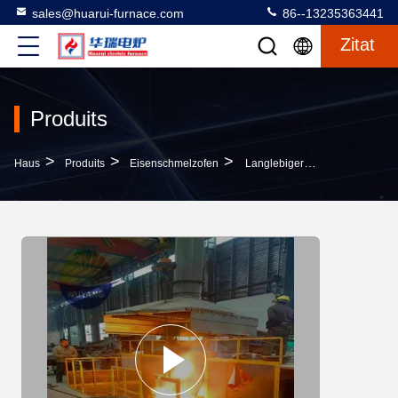
sales@huarui-furnace.com
86--13235363441
Zitat
Produits
>
>
>
Haus
Produits
Eisenschmelzofen
Langlebiger Schmelzofen Für Industrielle Energieeffizienz