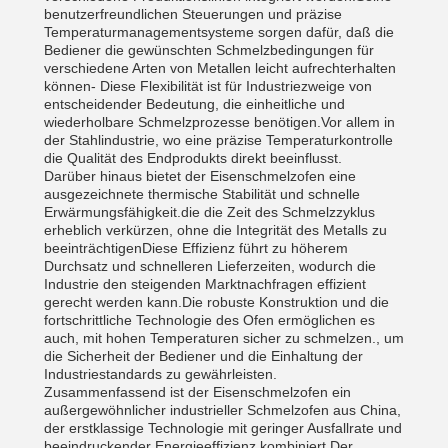
benutzerfreundlichen Steuerungen und präzise
Temperaturmanagementsysteme sorgen dafür, daß die
Bediener die gewünschten Schmelzbedingungen für
verschiedene Arten von Metallen leicht aufrechterhalten
können- Diese Flexibilität ist für Industriezweige von
entscheidender Bedeutung, die einheitliche und
wiederholbare Schmelzprozesse benötigen.Vor allem in
der Stahlindustrie, wo eine präzise Temperaturkontrolle
die Qualität des Endprodukts direkt beeinflusst.
Darüber hinaus bietet der Eisenschmelzofen eine
ausgezeichnete thermische Stabilität und schnelle
Erwärmungsfähigkeit.die die Zeit des Schmelzzyklus
erheblich verkürzen, ohne die Integrität des Metalls zu
beeinträchtigenDiese Effizienz führt zu höherem
Durchsatz und schnelleren Lieferzeiten, wodurch die
Industrie den steigenden Marktnachfragen effizient
gerecht werden kann.Die robuste Konstruktion und die
fortschrittliche Technologie des Ofen ermöglichen es
auch, mit hohen Temperaturen sicher zu schmelzen., um
die Sicherheit der Bediener und die Einhaltung der
Industriestandards zu gewährleisten.
Zusammenfassend ist der Eisenschmelzofen ein
außergewöhnlicher industrieller Schmelzofen aus China,
der erstklassige Technologie mit geringer Ausfallrate und
beeindruckender Energieeffizienz kombiniert.Der