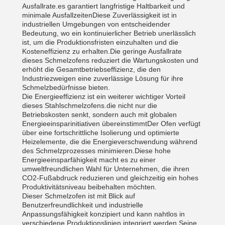
Ausfallrate.es garantiert langfristige Haltbarkeit und
minimale AusfallzeitenDiese Zuverlässigkeit ist in
industriellen Umgebungen von entscheidender
Bedeutung, wo ein kontinuierlicher Betrieb unerlässlich
ist, um die Produktionsfristen einzuhalten und die
Kosteneffizienz zu erhalten.Die geringe Ausfallrate
dieses Schmelzofens reduziert die Wartungskosten und
erhöht die Gesamtbetriebseffizienz, die den
Industriezweigen eine zuverlässige Lösung für ihre
Schmelzbedürfnisse bieten.
Die Energieeffizienz ist ein weiterer wichtiger Vorteil
dieses Stahlschmelzofens.die nicht nur die
Betriebskosten senkt, sondern auch mit globalen
Energieeinsparinitiativen übereinstimmtDer Ofen verfügt
über eine fortschrittliche Isolierung und optimierte
Heizelemente, die die Energieverschwendung während
des Schmelzprozesses minimieren.Diese hohe
Energieeinsparfähigkeit macht es zu einer
umweltfreundlichen Wahl für Unternehmen, die ihren
CO2-Fußabdruck reduzieren und gleichzeitig ein hohes
Produktivitätsniveau beibehalten möchten.
Dieser Schmelzofen ist mit Blick auf
Benutzerfreundlichkeit und industrielle
Anpassungsfähigkeit konzipiert und kann nahtlos in
verschiedene Produktionslinien integriert werden.Seine