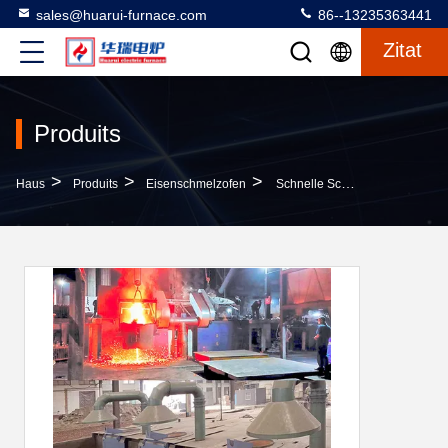
sales@huarui-furnace.com
86--13235363441
Zitat
Produits
>
>
>
Haus
Produits
Eisenschmelzofen
Schnelle Schmelzzeit Eisenschmelzofen Mit Hoher Energieeinsparung Und Geringer Ausfallrate Für Die Industrielle Metallverarbeitung