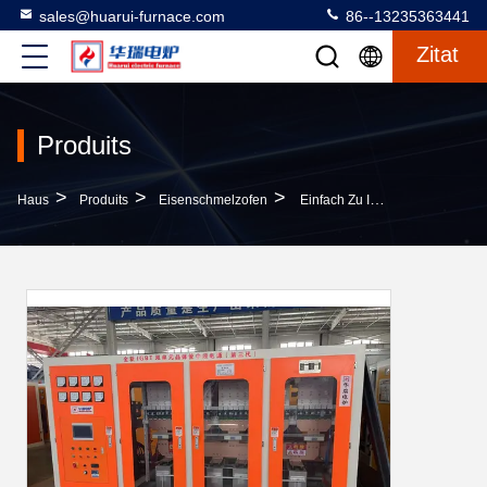
sales@huarui-furnace.com
86--13235363441
Zitat
Produits
>
>
>
Haus
Produits
Eisenschmelzofen
Einfach Zu Installierender Eisen-Schmelzofen Mit 50 KW Stromverbrauch Und Bis Zu 1600 °C Betriebstemperatur