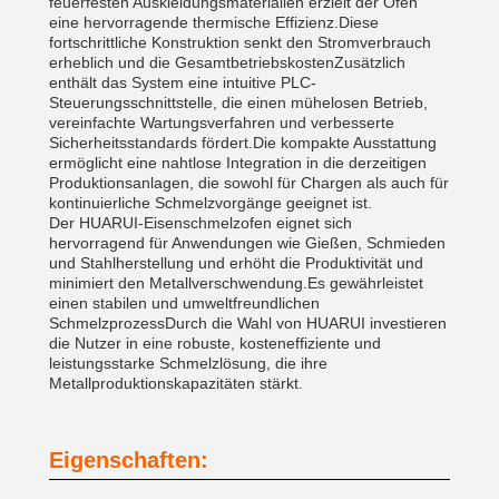
feuerfesten Auskleidungsmaterialien erzielt der Ofen
eine hervorragende thermische Effizienz.Diese
fortschrittliche Konstruktion senkt den Stromverbrauch
erheblich und die GesamtbetriebskostenZusätzlich
enthält das System eine intuitive PLC-
Steuerungsschnittstelle, die einen mühelosen Betrieb,
vereinfachte Wartungsverfahren und verbesserte
Sicherheitsstandards fördert.Die kompakte Ausstattung
ermöglicht eine nahtlose Integration in die derzeitigen
Produktionsanlagen, die sowohl für Chargen als auch für
kontinuierliche Schmelzvorgänge geeignet ist.
Der HUARUI-Eisenschmelzofen eignet sich
hervorragend für Anwendungen wie Gießen, Schmieden
und Stahlherstellung und erhöht die Produktivität und
minimiert den Metallverschwendung.Es gewährleistet
einen stabilen und umweltfreundlichen
SchmelzprozessDurch die Wahl von HUARUI investieren
die Nutzer in eine robuste, kosteneffiziente und
leistungsstarke Schmelzlösung, die ihre
Metallproduktionskapazitäten stärkt.
Eigenschaften: