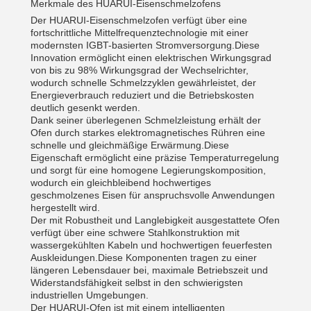
Merkmale des HUARUI-Eisenschmelzofens
Der HUARUI-Eisenschmelzofen verfügt über eine
fortschrittliche Mittelfrequenztechnologie mit einer
modernsten IGBT-basierten Stromversorgung.Diese
Innovation ermöglicht einen elektrischen Wirkungsgrad
von bis zu 98% Wirkungsgrad der Wechselrichter,
wodurch schnelle Schmelzzyklen gewährleistet, der
Energieverbrauch reduziert und die Betriebskosten
deutlich gesenkt werden.
Dank seiner überlegenen Schmelzleistung erhält der
Ofen durch starkes elektromagnetisches Rühren eine
schnelle und gleichmäßige Erwärmung.Diese
Eigenschaft ermöglicht eine präzise Temperaturregelung
und sorgt für eine homogene Legierungskomposition,
wodurch ein gleichbleibend hochwertiges
geschmolzenes Eisen für anspruchsvolle Anwendungen
hergestellt wird.
Der mit Robustheit und Langlebigkeit ausgestattete Ofen
verfügt über eine schwere Stahlkonstruktion mit
wassergekühlten Kabeln und hochwertigen feuerfesten
Auskleidungen.Diese Komponenten tragen zu einer
längeren Lebensdauer bei, maximale Betriebszeit und
Widerstandsfähigkeit selbst in den schwierigsten
industriellen Umgebungen.
Der HUARUI-Ofen ist mit einem intelligenten