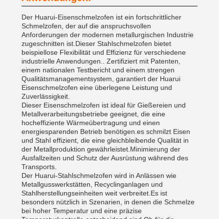
Der Huarui-Eisenschmelzofen ist ein fortschrittlicher
Schmelzofen, der auf die anspruchsvollen
Anforderungen der modernen metallurgischen Industrie
zugeschnitten ist.Dieser Stahlschmelzofen bietet
beispiellose Flexibilität und Effizienz für verschiedene
industrielle Anwendungen.. Zertifiziert mit Patenten,
einem nationalen Testbericht und einem strengen
Qualitätsmanagementsystem, garantiert der Huarui
Eisenschmelzofen eine überlegene Leistung und
Zuverlässigkeit.
Dieser Eisenschmelzofen ist ideal für Gießereien und
Metallverarbeitungsbetriebe geeignet, die eine
hocheffiziente Wärmeübertragung und einen
energiesparenden Betrieb benötigen.es schmilzt Eisen
und Stahl effizient, die eine gleichbleibende Qualität in
der Metallproduktion gewährleistet.Minimierung der
Ausfallzeiten und Schutz der Ausrüstung während des
Transports.
Der Huarui-Stahlschmelzofen wird in Anlässen wie
Metallgusswerkstätten, Recyclinganlagen und
Stahlherstellungseinheiten weit verbreitet.Es ist
besonders nützlich in Szenarien, in denen die Schmelze
bei hoher Temperatur und eine präzise